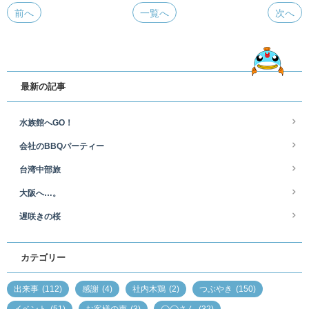
前へ
一覧へ
次へ
最新の記事
水族館へGO！
会社のBBQパーティー
台湾中部旅
大阪へ…。
遅咲きの桜
カテゴリー
出来事
(112)
感謝
(4)
社内木鶏
(2)
つぶやき
(150)