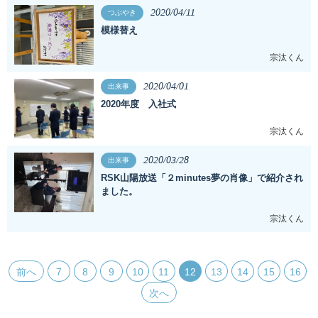
2020/04/11
つぶやき
模様替え
宗汰くん
2020/04/01
出来事
2020年度 入社式
宗汰くん
2020/03/28
出来事
RSK山陽放送「２minutes夢の肖像」で紹介され
ました。
宗汰くん
前へ
7
8
9
10
11
12
13
14
15
16
次へ