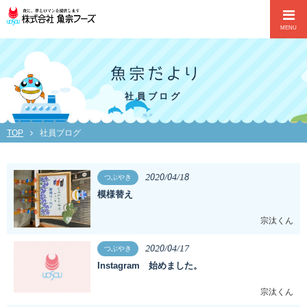
MENU
社員ブログ
TOP
社員ブログ
2020/04/18
つぶやき
模様替え
宗汰くん
2020/04/17
つぶやき
Instagram 始めました。
宗汰くん