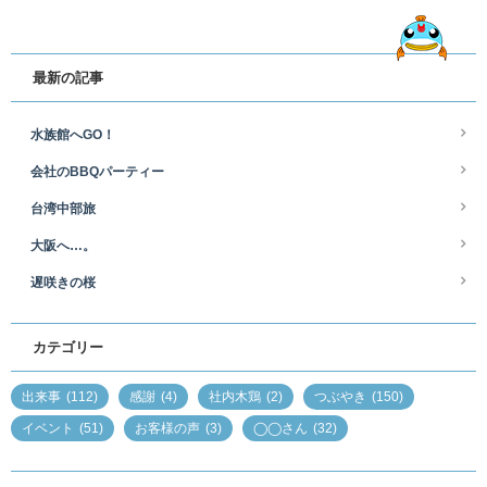
最新の記事
水族館へGO！
会社のBBQパーティー
台湾中部旅
大阪へ…。
遅咲きの桜
カテゴリー
出来事
(112)
感謝
(4)
社内木鶏
(2)
つぶやき
(150)
イベント
(51)
お客様の声
(3)
◯◯さん
(32)